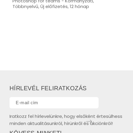
Photoshop for teams - Kormányzati,
Többnyelvű, Új előfizetés, 12 hónap
HÍRLEVÉL FELIRATKOZÁS
Iratkozz fel hírlevelünkre, hogy elsőként értesülhess
minden aktualitásunkról, hírünkről és akciónkról!
KÖVESS MINKET!