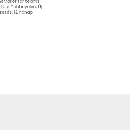
eMaker for teams -
tási, Többnyelvű, Új
izetés, 12 hónap