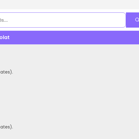
olat
ates).
ates).