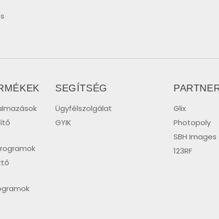
ss
ERMÉKEK
SEGÍTSÉG
PARTNE
kalmazások
Ügyfélszolgálat
Glix
ítő
GYIK
Photopoly
SBH Images
programok
123RF
ztő
rogramok