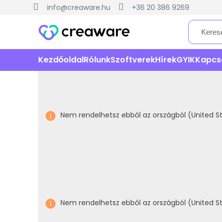
info@creaware.hu
+36 20 386 9269
Kezdőoldal
Rólunk
Szoftverek
Hírek
GYIK
Kapcs
Nem rendelhetsz ebből az országból (United St
Nem rendelhetsz ebből az országból (United St