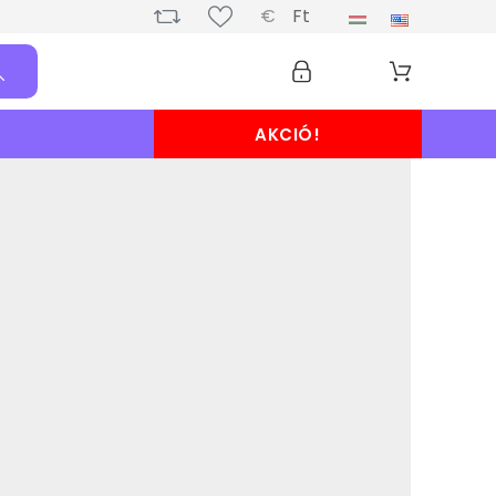
€
Ft
AKCIÓ!