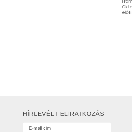
Fram
Okta
előf
HÍRLEVÉL FELIRATKOZÁS