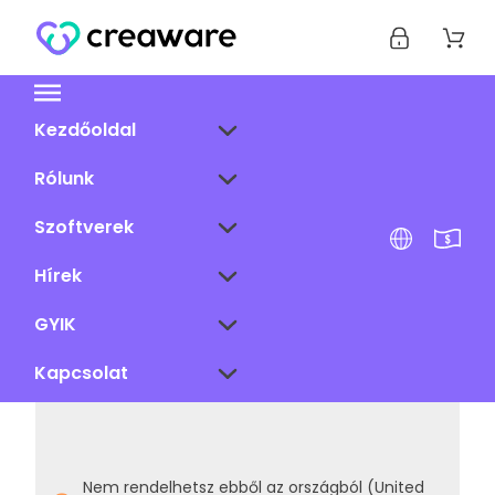
Kezdőoldal
Rólunk
Szoftverek
Hírek
GYIK
Kapcsolat
Nem rendelhetsz ebből az országból (United