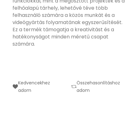
funkciókkal, mint a megosztott projektek és a
felhőalapú tárhely, lehetővé téve több
felhasználó számára a közös munkát és a
videógyártás folyamatának egyszerűsítését.
Ez a termék támogatja a kreativitást és a
hatékonyságot minden méretű csapat
számára.
Kedvencekhez
Összehasonlításhoz
adom
adom